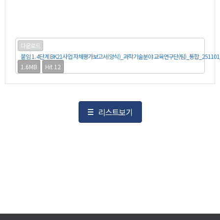
다운로드
붙임 1. 4단계 BK21사업 자체평가보고서(양식)_과학기술분야 교육연구단(팀)_통합_251101_
1.6MB
Hit 12
리스트보기